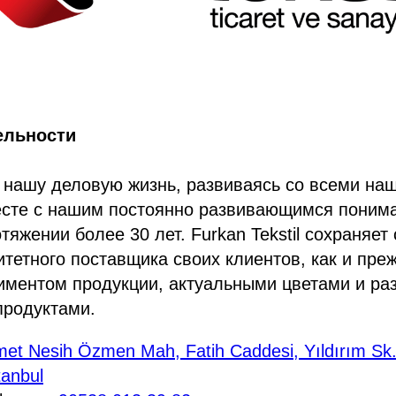
ельности
нашу деловую жизнь, развиваясь со всеми на
есте с нашим постоянно развивающимся поним
отяжении более 30 лет. Furkan Tekstil сохраняе
итетного поставщика своих клиентов, как и преж
иментом продукции, актуальными цветами и р
продуктами.
et Nesih Özmen Mah, Fatih Caddesi, Yıldırım Sk
tanbul