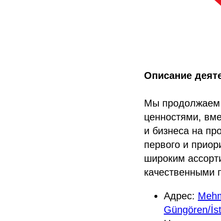
Описание деят
Мы продолжаем 
ценностями, вм
и бизнеса на пр
первого и приор
широким ассорт
качественными 
Адрес:
Mehm
Güngören/İs