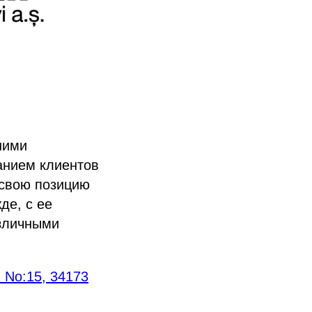
шими
анием клиентов
т свою позицию
де, с ее
азличными
. No:15, 34173