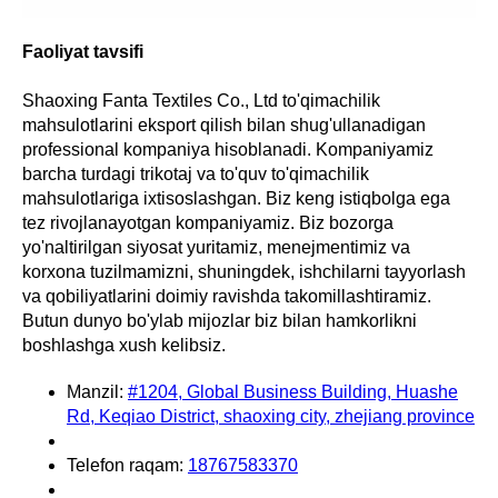
Faoliyat tavsifi
Shaoxing Fanta Textiles Co., Ltd to'qimachilik
mahsulotlarini eksport qilish bilan shug'ullanadigan
professional kompaniya hisoblanadi. Kompaniyamiz
barcha turdagi trikotaj va to'quv to'qimachilik
mahsulotlariga ixtisoslashgan. Biz keng istiqbolga ega
tez rivojlanayotgan kompaniyamiz. Biz bozorga
yo'naltirilgan siyosat yuritamiz, menejmentimiz va
korxona tuzilmamizni, shuningdek, ishchilarni tayyorlash
va qobiliyatlarini doimiy ravishda takomillashtiramiz.
Butun dunyo bo'ylab mijozlar biz bilan hamkorlikni
boshlashga xush kelibsiz.
Manzil:
#1204, Global Business Building, Huashe
Rd, Keqiao District, shaoxing city, zhejiang province
Telefon raqam:
18767583370