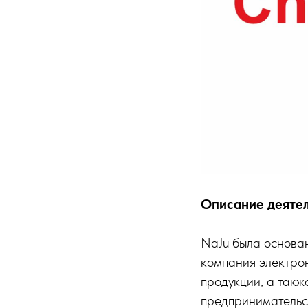
Описание деяте
NaJu была основан
компания электро
продукции, а такж
предпринимательст