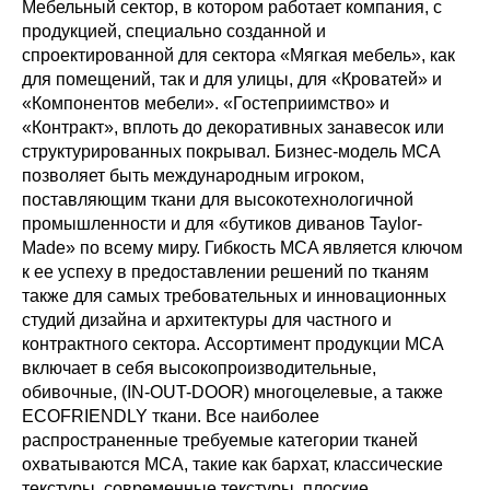
Мебельный сектор, в котором работает компания, с
продукцией, специально созданной и
спроектированной для сектора «Мягкая мебель», как
для помещений, так и для улицы, для «Кроватей» и
«Компонентов мебели». «Гостеприимство» и
«Контракт», вплоть до декоративных занавесок или
структурированных покрывал. Бизнес-модель MCA
позволяет быть международным игроком,
поставляющим ткани для высокотехнологичной
промышленности и для «бутиков диванов Taylor-
Made» по всему миру. Гибкость MCA является ключом
к ее успеху в предоставлении решений по тканям
также для самых требовательных и инновационных
студий дизайна и архитектуры для частного и
контрактного сектора. Ассортимент продукции MCA
включает в себя высокопроизводительные,
обивочные, (IN-OUT-DOOR) многоцелевые, а также
ECOFRIENDLY ткани. Все наиболее
распространенные требуемые категории тканей
охватываются MCA, такие как бархат, классические
текстуры, современные текстуры, плоские