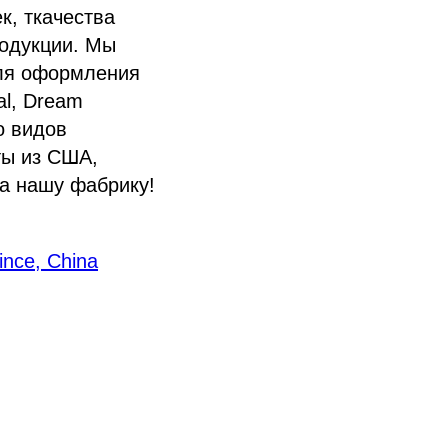
к, ткачества
родукции. Мы
для оформления
al, Dream
о видов
ты из США,
на нашу фабрику!
vince, China