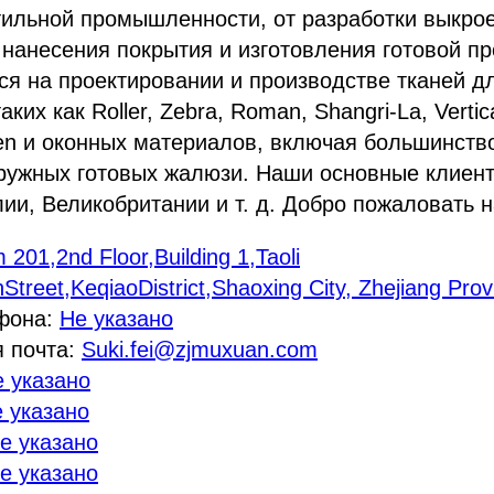
ильной промышленности, от разработки выкрое
, нанесения покрытия и изготовления готовой п
ся на проектировании и производстве тканей 
аких как Roller, Zebra, Roman, Shangri-La, Vertic
een и оконных материалов, включая большинств
аружных готовых жалюзи. Наши основные клиен
ии, Великобритании и т. д. Добро пожаловать 
201,2nd Floor,Building 1,Taoli
nStreet,KeqiaoDistrict,Shaoxing City, Zhejiang Pro
фона:
Не указано
я почта:
Suki.fei@zjmuxuan.com
 указано
 указано
е указано
е указано