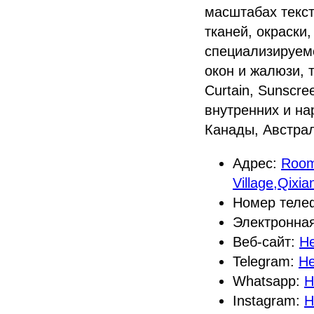
масштабах текст
тканей, окраски
специализируем
окон и жалюзи, т
Curtain, Sunscr
внутренних и н
Канады, Австрал
Адрес:
Room 
Village,Qixia
Номер теле
Электронна
Веб-сайт:
Не
Telegram:
Не
Whatsapp:
Н
Instagram:
Н