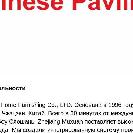
ельности
 Home Furnishing Co., LTD. Основана в 1996 го
 Чжэцзян, Китай. Всего в 30 минутах от между
оу Сяошань. Zhejiang Muxuan поставляет высо
ода. Мы создали интегрированную систему про