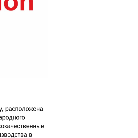
ду, расположена
народного
кокачественные
изводства в