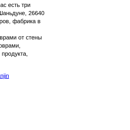
ас есть три
Шаньдуне, 26640
ров, фабрика в
врами от стены
оврами,
 продукта,
njin