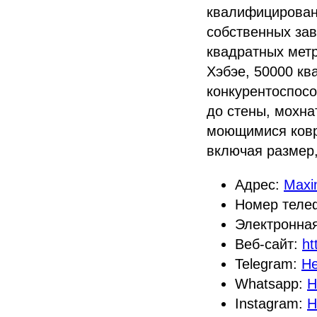
квалифицированн
собственных зав
квадратных метр
Хэбэе, 50000 кв
конкурентоспосо
до стены, мохна
моющимися ковр
включая размер,
Адрес:
Maxin
Номер теле
Электронна
Веб-сайт:
ht
Telegram:
Не
Whatsapp:
Н
Instagram:
Н