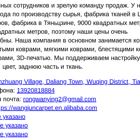
ых сотрудников и зрелую команду продаж. У н
ода по производству сырья, фабрика тканей в 
ов, фабрика в Тяньцзине, 9000 квадратных мет
адратных метров, поэтому наши цены очень
бны. Наша компания в основном занимается ко
тыми коврами, мягкими коврами, блестящими к
ами, 3D-печатью. Мы поддерживаем настройку
 цвет, заднюю часть и ткань.
zhuang Village, Daliang Town, Wuqing District, Tia
фона:
13920818884
я почта:
rongwanying2@gmail.com
tps://wangjuncarpet.en.alibaba.com
 указано
е указано
е указано