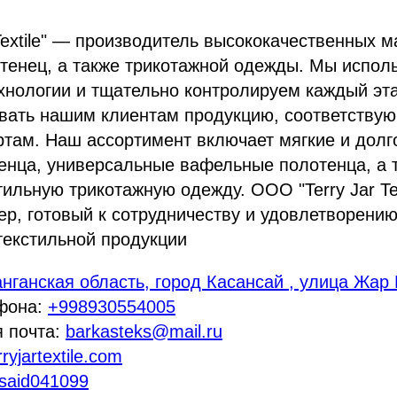
Textile" — производитель высококачественных 
тенец, а также трикотажной одежды. Мы испол
нологии и тщательно контролируем каждый эта
овать нашим клиентам продукцию, соответств
ртам. Наш ассортимент включает мягкие и дол
енца, универсальные вафельные полотенца, а 
ильную трикотажную одежду. ООО "Terry Jar Tex
р, готовый к сотрудничеству и удовлетворени
текстильной продукции
нганская область, город Касансай , улица Жар
фона:
+998930554005
я почта:
barkasteks@mail.ru
rryjartextile.com
said041099