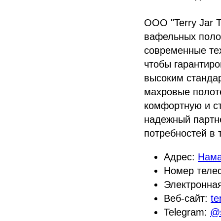
ООО "Terry Jar 
вафельных поло
современные тех
чтобы гарантир
высоким станда
махровые полот
комфортную и ст
надежный партне
потребностей в 
Адрес:
Нама
Номер теле
Электронна
Веб-сайт:
te
Telegram:
@