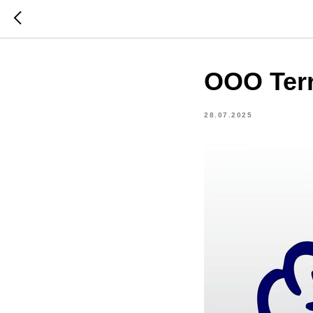
OOO Terr
28.07.2025