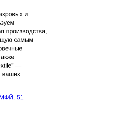
махровых и
ьзуем
п производства,
ующую самым
говечные
также
tile" —
ю ваших
 МФЙ, 51