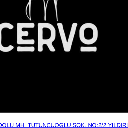
OLU MH. TUTUNCUOGLU SOK. NO:2/2 YILDIR