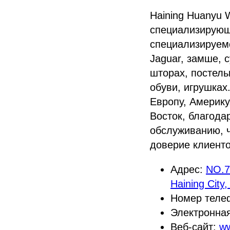
Haining Huanyu 
специализирующ
специализируемс
Jaguar, замше, 
шторах, постель
обуви, игрушках
Европу, Америк
Восток, благода
обслуживанию, ч
доверие клиенто
Адрес:
NO.78
Haining City,
Номер теле
Электронна
Веб-сайт:
w