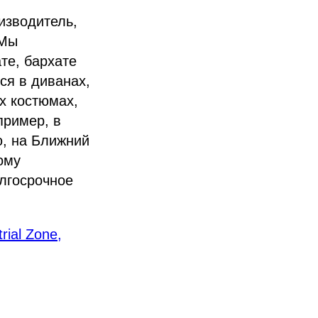
оизводитель,
 Мы
те, бархате
ся в диванах,
х костюмах,
пример, в
, на Ближний
ому
олгосрочное
rial Zone,