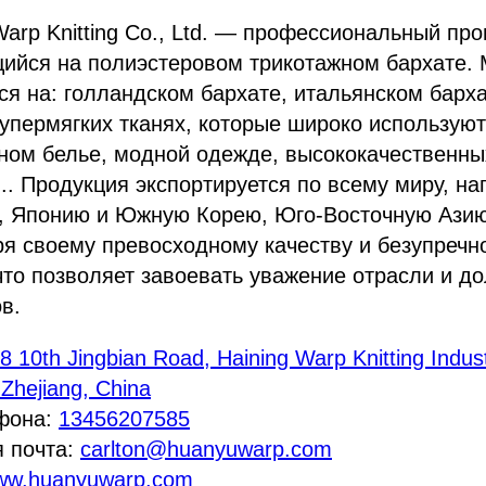
Warp Knitting Co., Ltd. — профессиональный пр
ийся на полиэстеровом трикотажном бархате.
я на: голландском бархате, итальянском барха
супермягких тканях, которые широко используют
ном белье, модной одежде, высококачественны
... Продукция экспортируется по всему миру, на
у, Японию и Южную Корею, Юго-Восточную Азию
ря своему превосходному качеству и безупречн
то позволяет завоевать уважение отрасли и д
в.
 10th Jingbian Road, Haining Warp Knitting Indust
 Zhejiang, China
фона:
13456207585
я почта:
carlton@huanyuwarp.com
ww.huanyuwarp.com