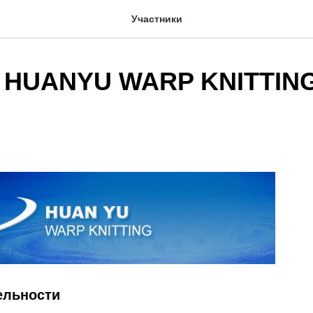
Участники
 HUANYU WARP KNITTIN
ельности