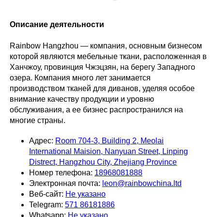
Описание деятельности
Rainbow Hangzhou — компания, основным бизнесом
которой являются мебельные ткани, расположенная в
Ханчжоу, провинция Чжэцзян, на берегу Западного
озера. Компания много лет занимается
производством тканей для диванов, уделяя особое
внимание качеству продукции и уровню
обслуживания, а ее бизнес распространился на
многие страны.
Адрес:
Room 704-3, Building 2, Meolai
International Maision, Nanyuan Street, Linping
Distrect, Hangzhou City, Zhejiang Province
Номер телефона:
18968081888
Электронная почта:
leon@rainbowchina.ltd
Веб-сайт:
Не указано
Telegram:
571 86181886
Whatsapp:
Не указано