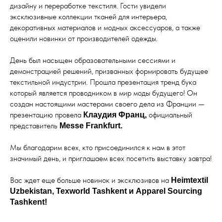
дизайну и переработке текстиля. Гости увидели
эксклюзивные коллекции тканей для интерьера,
декоративных материалов и модных аксессуаров, а также
оценили новинки от производителей одежды.
День был насыщен образовательными сессиями и
демонстрацией решений, призванных формировать будущее
текстильной индустрии. Прошла презентация тренд бука
который является проводником в мир моды будущего! Он
создан настоящими мастерами своего дела из Франции —
презентацию провела
официальный
Клаудия Франц,
представитель
Messe Frankfurt.
Мы благодарим всех, кто присоединился к нам в этот
значимый день, и приглашаем всех посетить выставку завтра!
Вас ждет еще больше новинок и эксклюзивов на
Heimtextil
Uzbekistan, Texworld Tashkent и Apparel Sourcing
Tashkent!