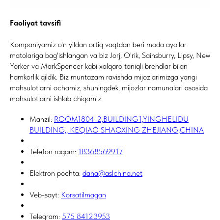
Faoliyat tavsifi
Kompaniyamiz o'n yildan ortiq vaqtdan beri moda ayollar
matolariga bag'ishlangan va biz Jorj, O'rik, Sainsburry, Lipsy, New
Yorker va MarkSpencer kabi xalqaro taniqli brendlar bilan
hamkorlik qildik. Biz muntazam ravishda mijozlarimizga yangi
mahsulotlarni ochamiz, shuningdek, mijozlar namunalari asosida
mahsulotlarni ishlab chiqamiz.
Manzil:
ROOM1804-2,BUILDING1,YINGHELIDU
BUILDING,, KEQIAO SHAOXING ZHEJIANG,CHINA
Telefon raqam:
18368569917
Elektron pochta:
dana@aslchina.net
Veb-sayt:
Korsatilmagan
Telegram:
575 84123953