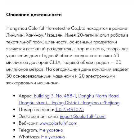
Описание деятельности
Hangzhou Colorful Hometextile Co.,Ltd находится в районе
Линьпин, Ханчжоу, Чжэцзян. Имея 20-летний опыт работы в
текстильной промышленности, основными продуктами
являются песчаный разделитель, шторная ткань, товары для
украшения дома. Годовой объем продаж составляет 50
миллионов долларов США, годовой объем продаж — 30
миллионов метров. На сегодняшний день компания владеет
30 основовязальными машинами и 20 электронными
жаккардовыми машинами.
Адрес:
Building 3, No. 488-1, Donghu North Road,
Donghu street, Linping District Hangzhou Zhejiang
Номер телефона:
13575491025
Электронная почта:
import@colorfulhf.com
Веб-сайт:
www.colorfulhf.com
Telegram:
Не указано
Whatsapp:
Не указано