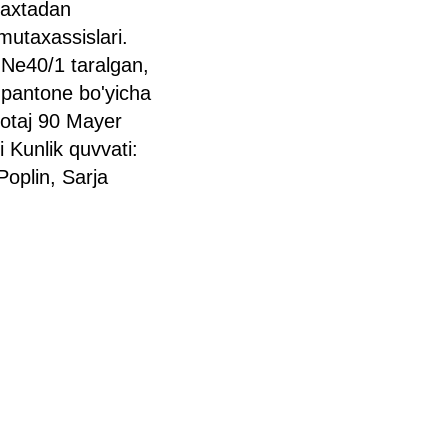
 paxtadan
 mutaxassislari.
- Ne40/1 taralgan,
 pantone bo'yicha
kotaj 90 Mayer
i Kunlik quvvati:
Poplin, Sarja