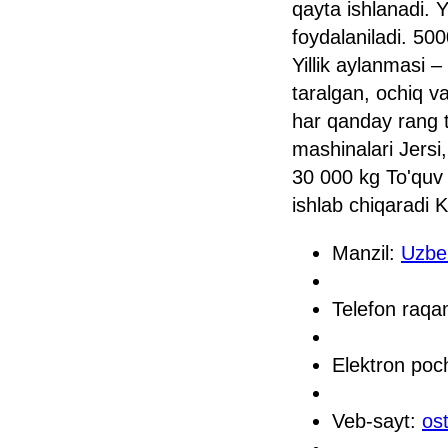
qayta ishlanadi. Y
foydalaniladi. 500
Yillik aylanmasi –
taralgan, ochiq v
har qanday rang t
mashinalari Jersi,
30 000 kg To'quv 
ishlab chiqaradi 
Manzil:
Uzbe
Telefon raq
Elektron poc
Veb-sayt:
os