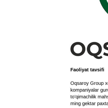
Faoliyat tavsifi
Oqsaroy Group xom
kompaniyalar guruh
toʻqimachilik mahs
ming gektar paxta 