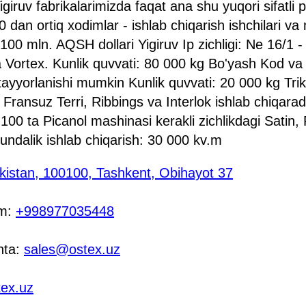
igiruv fabrikalarimizda faqat ana shu yuqori sifatli
0 dan ortiq xodimlar - ishlab chiqarish ishchilari va
 100 mln. AQSH dollari Yigiruv Ip zichligi: Ne 16/1 
a Vortex. Kunlik quvvati: 80 000 kg Bo'yash Kod va
ayyorlanishi mumkin Kunlik quvvati: 20 000 kg Tri
 Fransuz Terri, Ribbings va Interlok ishlab chiqarad
100 ta Picanol mashinasi kerakli zichlikdagi Satin, 
Kundalik ishlab chiqarish: 30 000 kv.m
kistan, 100100, Tashkent, Obihayot 37
am:
+998977035448
hta:
sales@ostex.uz
tex.uz