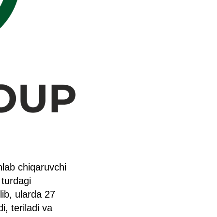
hlab chiqaruvchi
 turdagi
lib, ularda 27
, teriladi va