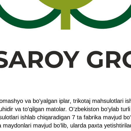
ashyo va bo'yalgan iplar, trikotaj mahsulotlari is
idir va to'qilgan matolar. Oʻzbekiston boʻylab turli
ulotlari ishlab chiqaradigan 7 ta fabrika mavjud boʻ
maydonlari mavjud boʻlib, ularda paxta yetishtiriladi