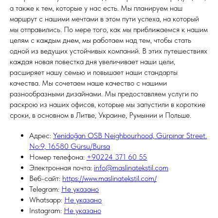
а также к тем, которые у нас есть. Мы планируем наш
маршрут с нашими мечтами в этом пути успеха, на который
мы отправились. По мере того, как мы приближаемся к нашим
целям с каждым днем, мы работаем над тем, чтобы стать
одной из ведущих устойчивых компаний. В этих путешествиях
каждая новая повестка дня увеличивает наши цели,
расширяет нашу семью и повышает наши стандарты
качества. Мы сочетаем наше качество с нашими
разнообразными дизайнами. Мы предоставляем услуги по
раскрою из наших офисов, которые мы запустили в короткие
сроки, в основном в Литве, Украине, Румынии и Польше.
Адрес:
Yenidoğan OSB Neighbourhood, Gürpınar Street.
No:9, 16580 Gürsu/Bursa
Номер телефона:
+90224 371 60 55
Электронная почта:
info@maslinatekstil.com
Веб-сайт:
https://www.maslinatekstil.com/
Telegram:
Не указано
Whatsapp:
Не указано
Instagram:
Не указано