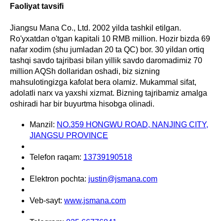
Faoliyat tavsifi
Jiangsu Mana Co., Ltd. 2002 yilda tashkil etilgan.
Ro'yxatdan o'tgan kapitali 10 RMB million. Hozir bizda 69
nafar xodim (shu jumladan 20 ta QC) bor. 30 yildan ortiq
tashqi savdo tajribasi bilan yillik savdo daromadimiz 70
million AQSh dollaridan oshadi, biz sizning
mahsulotingizga kafolat bera olamiz. Mukammal sifat,
adolatli narx va yaxshi xizmat. Bizning tajribamiz amalga
oshiradi har bir buyurtma hisobga olinadi.
Manzil:
NO.359 HONGWU ROAD, NANJING CITY,
JIANGSU PROVINCE
Telefon raqam:
13739190518
Elektron pochta:
justin@jsmana.com
Veb-sayt:
www.jsmana.com