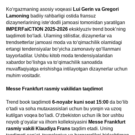
Ko‘rgazmaning asosiy voqeasi
Lui Gerin va Gregori
Lamoning
badiiy rahbarligi ostida fransuz
dizaynerlarining iste‘dodli jamoasi tomonidan yaratilgan
IMPERFaiCTION 2025-2026
eksklyuziv trend book’ning
taqdimoti bo‘ladi. Ularning stilistlar, dizaynerlar va
trendsetterlar jamoasi moda va to‘qimachilik olamidagi
ertangi tendensiyalar bo‘yicha zamonaviy qo‘llanmani
tayyorladilar. Ushbu kitob moda tendensiyalaridan
xabardor bo‘lishga va to‘qimachilik sanoatida
muvaffaqiyatga erishishga intilayotgan dizaynerlar uchun
muhim vositadir.
Messe Frankfurt rasmiy vakilidan taqdimot
Trend book taqdimoti
6-noyabr kuni soat 15:00
da bo‘lib
o‘tadi va soha mutaxassislari uchun bu yorqin va uzoq
kutilgan voqea bo‘ladi. O‘zbekiston uchun ilk bor ushbu
noyob g‘oyalar va ilhom kolleksiyasini
Messe Frankfurt
rasmiy vakili Klaudiya Frans
taqdim etadi. Uning