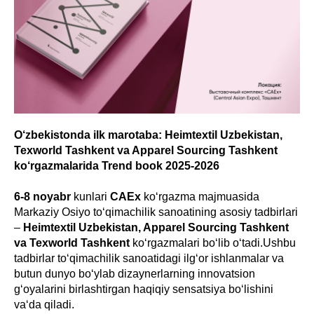
O‘zbekistonda ilk marotaba: Heimtextil Uzbekistan,
Texworld Tashkent va Apparel Sourcing Tashkent
ko‘rgazmalarida Trend book 2025-2026
6-8 noyabr
kunlari
CAEx
ko‘rgazma majmuasida
Markaziy Osiyo to‘qimachilik sanoatining asosiy tadbirlari
–
Heimtextil Uzbekistan, Apparel Sourcing Tashkent
va Texworld Tashkent
ko‘rgazmalari bo‘lib o‘tadi.Ushbu
tadbirlar to‘qimachilik sanoatidagi ilg‘or ishlanmalar va
butun dunyo bo‘ylab dizaynerlarning innovatsion
g‘oyalarini birlashtirgan haqiqiy sensatsiya bo‘lishini
va‘da qiladi.