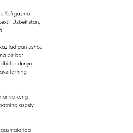
i. Koʻrgazma
extil Uzbekistan,
i.
tkaziladigan ushbu
na bir bor
adbirlar dunyo
bayerlarning
alar va keng
noatning asosiy
‘rgazmalariga