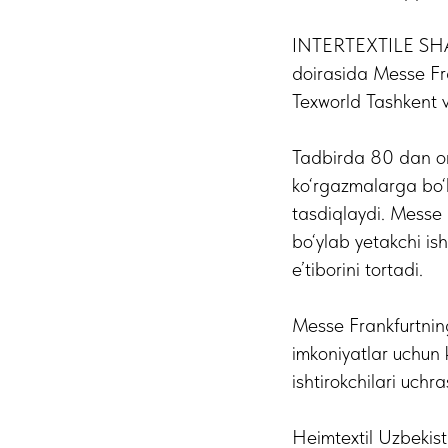
INTERTEXTILE SHANG
doirasida Messe Fra
Texworld Tashkent v
Tadbirda 80 dan ort
ko‘rgazmalarga bo‘
tasdiqlaydi. Messe 
bo‘ylab yetakchi ish
e’tiborini tortadi.
Messe Frankfurtnin
imkoniyatlar uchun 
ishtirokchilari uch
Heimtextil Uzbekis