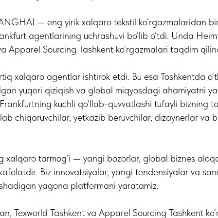
HAI — eng yirik xalqaro tekstil ko‘rgazmalaridan bir
nkfurt agentlarining uchrashuvi bo‘lib o‘tdi. Unda Heimt
a Apparel Sourcing Tashkent ko‘rgazmalari taqdim qilind
iq xalqaro agentlar ishtirok etdi. Bu esa Toshkentda o‘
lgan yuqori qiziqish va global miqyosdagi ahamiyatni ya
Frankfurtning kuchli qo‘llab-quvvatlashi tufayli bizning t
lab chiqaruvchilar, yetkazib beruvchilar, dizaynerlar va 
g xalqaro tarmog‘i — yangi bozorlar, global biznes aloq
kafolatdir. Biz innovatsiyalar, yangi tendensiyalar va sa
rashadigan yagona platformani yaratamiz.
tan, Texworld Tashkent va Apparel Sourcing Tashkent ko