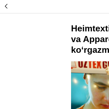
Heimtext
va Appar
ko‘rgazma