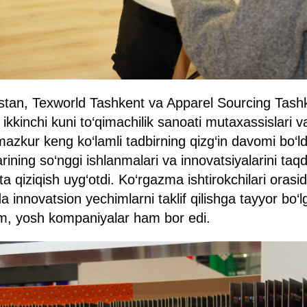
istan, Texworld Tashkent va Apparel Sourcing Tash
ikkinchi kuni to‘qimachilik sanoati mutaxassislari va
 mazkur keng ko‘lamli tadbirning qizg‘in davomi bo‘
zlarining so‘nggi ishlanmalari va innovatsiyalarini taq
 qiziqish uyg‘otdi. Ko‘rgazma ishtirokchilari orasid
da innovatsion yechimlarni taklif qilishga tayyor bo‘lg
am, yosh kompaniyalar ham bor edi.