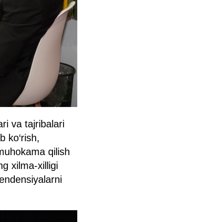
i va tajribalari
b ko‘rish,
i muhokama qilish
 xilma-xilligi
tendensiyalarni