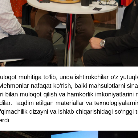
oqot muhitiga to‘lib, unda ishtirokchilar o‘z yutuqlar
. Mehmonlar nafaqat ko‘rish, balki mahsulotlarni sina
ri bilan muloqot qilish va hamkorlik imkoniyatlarin
ilar. Taqdim etilgan materiallar va texnologiyalarning
o‘qimachilik dizayni va ishlab chiqarishidagi so‘nggi 
erdi.