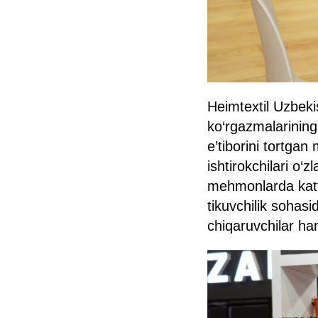
Heimtextil Uzbek
ko‘rgazmalarining 
e’tiborini tortgan
ishtirokchilari o‘
mehmonlarda katta
tikuvchilik sohasi
chiqaruvchilar h