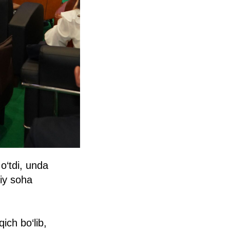
o‘tdi, unda
siy soha
ich bo‘lib,