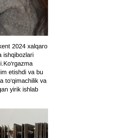
kent 2024 xalqaro
 ishqibozlari
ldi.Ko‘rgazma
dim etishdi va bu
a to‘qimachilik va
an yirik ishlab