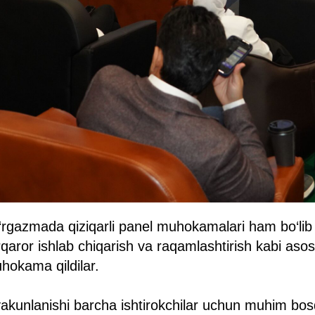
rgazmada qiziqarli panel muhokamalari ham bo‘lib 
qaror ishlab chiqarish va raqamlashtirish kabi aso
okama qildilar.
yakunlanishi barcha ishtirokchilar uchun muhim bosq