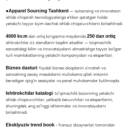
●
— autsorsing va innovatsion
Apparel Sourcing Tashkent
ishlab chiqarish texnologiyalariga e’tibor qaratgan holda
yetakchi tayyor kiyim-kechak ishlab chiqaruvchilarni birlashtiradi.
dan ortiq ko‘rgazma maydonida
4000 kv.m
250 dan ortiq
ishtirokchilar o‘z stendlarini taqdim etadilar — to‘qimachilik
sanoatidagi bilim va innovatsiyalarni almashishga tayyor bo‘lgan
turli mamlakatlarning yetakchi kompaniyalari va ekspertlari.
: foydali biznes aloqalarini o‘rnatish va
Biznes dasturi
sanoatning asosiy masalalarini muhokama qilish imkonini
beradigan qizg‘in sessiyalar va panel muhokamalar kutilmoqda.
: toʻqimachilik bozorining yetakchi
Ishtirokchilar katalogi
ishlab chiqaruvchilari, yetkazib beruvchilari va ekspertlarini,
shuningdek, eng soʻnggi ishlanmalar va innovatsiyalarni
birlashtiradi.
- fransuz dizaynerlari tomonidan
Eksklyuziv trend book