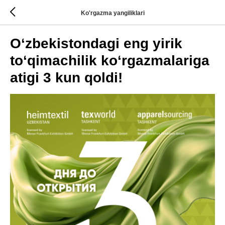
Ko'rgazma yangiliklari
O‘zbekistondagi eng yirik
to‘qimachilik ko‘rgazmalariga
atigi 3 kun qoldi!