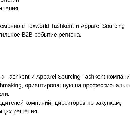
ешения
еменно с Texworld Tashkent и Apparel Sourcing
тильное B2B-событие региона.
rld Tashkent и Apparel Sourcing Tashkent компан
hmaking, ориентированную на профессиональн
сли.
дителей компаний, директоров по закупкам,
ющих решения.