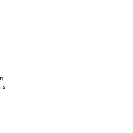
ия
ых