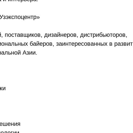
«Узэкспоцентр»
, поставщиков, дизайнеров, дистрибьюторов,
иональных байеров, заинтересованных в разви
ральной Азии.
ки
решения
нологии