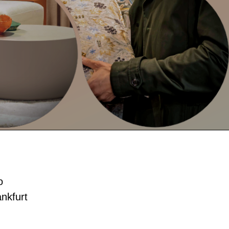
о
nkfurt